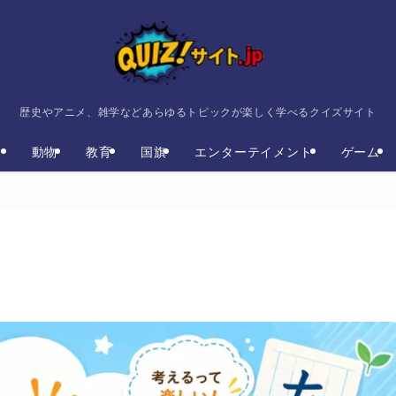
歴史やアニメ、雑学などあらゆるトピックが楽しく学べるクイズサイト
ト
動物
教育
国旗
エンターテイメント
ゲーム