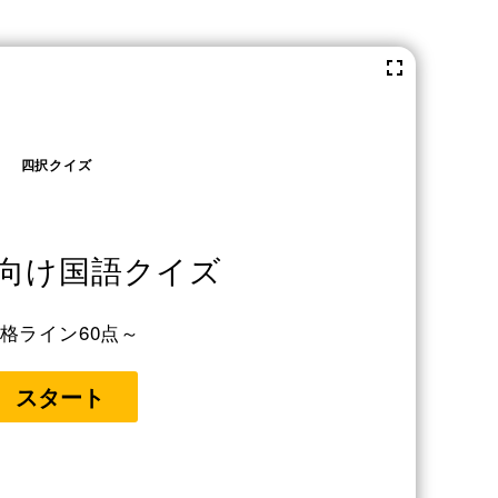
四択クイズ
向け国語クイズ
格ライン60点～