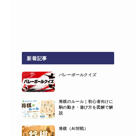
新着記事
バレーボールクイズ
将棋のルール｜初心者向けに
駒の動き・遊び方を図解で解
説
将棋（AI対戦）