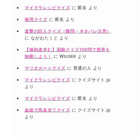
マイクラレシピクイズ
に
匿名
より
推理クイズ
に
匿名
より
進撃の巨人クイズ（難問・ネタバレ注意）
に
ながおたくと
より
【挑戦者求む】国旗クイズ100問で世界を
制覇しよう！
に
Wto369
より
マリオカートクイズ
に
普通の人
より
マイクラレシピクイズ
に
クイズサイト.jp
より
マイクラレシピクイズ
に
匿名
より
血統で馬名当てクイズ
に
クイズサイト.jp
より