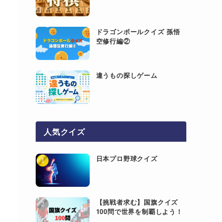
ドラゴンボールクイズ 孫悟
空修行編②
違うもの探しゲーム
人気クイズ
日本プロ野球クイズ
【挑戦者求む】国旗クイズ
100問で世界を制覇しよう！