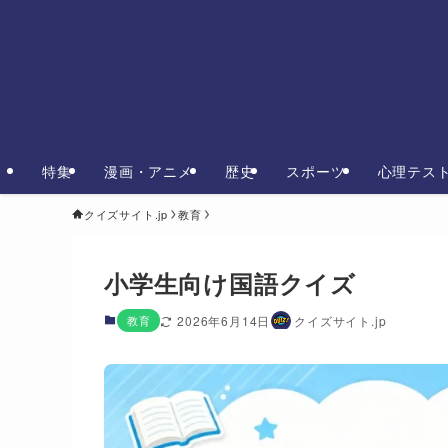
特集
漫画・アニメ
歴史
スポーツ
心理テス
クイズサイト.jp
教育
小学生向け国語クイズ
教育
2026年6月14日
クイズサイト.jp