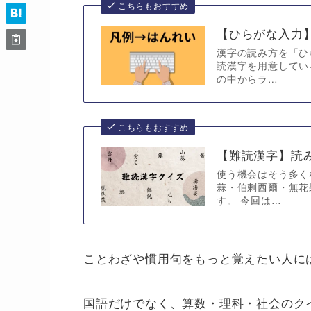
こちらもおすすめ
【ひらがな入力】
漢字の読み方を「ひ
読漢字を用意してい
の中からラ…
こちらもおすすめ
【難読漢字】読
使う機会はそう多く
蒜・伯剌西爾・無花
す。 今回は…
ことわざや慣用句をもっと覚えたい人に
国語だけでなく、算数・理科・社会のク