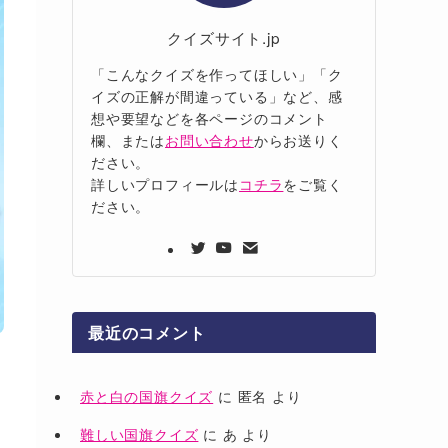
クイズサイト.jp
「こんなクイズを作ってほしい」「ク
イズの正解が間違っている」など、感
想や要望などを各ページのコメント
欄、または
お問い合わせ
からお送りく
ださい。
詳しいプロフィールは
コチラ
をご覧く
ださい。
最近のコメント
赤と白の国旗クイズ
に
匿名
より
難しい国旗クイズ
に
あ
より