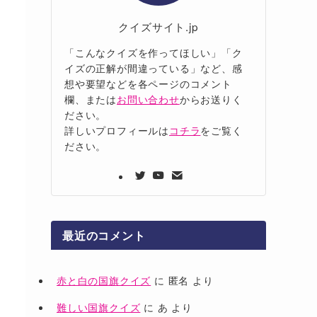
クイズサイト.jp
「こんなクイズを作ってほしい」「ク
イズの正解が間違っている」など、感
想や要望などを各ページのコメント
欄、または
お問い合わせ
からお送りく
ださい。
詳しいプロフィールは
コチラ
をご覧く
ださい。
最近のコメント
赤と白の国旗クイズ
に
匿名
より
難しい国旗クイズ
に
あ
より