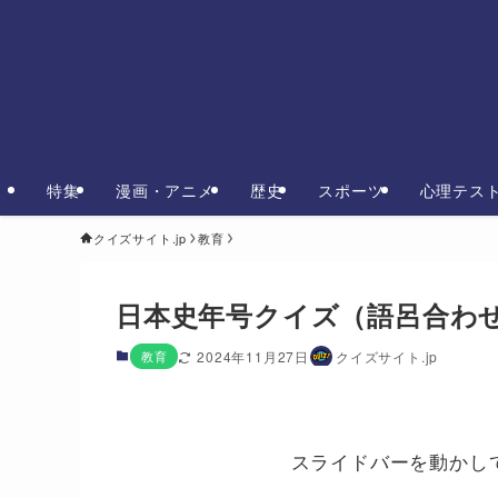
特集
漫画・アニメ
歴史
スポーツ
心理テス
クイズサイト.jp
教育
日本史年号クイズ（語呂合わ
教育
2024年11月27日
クイズサイト.jp
スライドバーを動かし