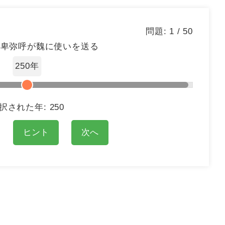
問題:
1
/
50
の卑弥呼が魏に使いを送る
250年
択された年:
250
ヒント
次へ