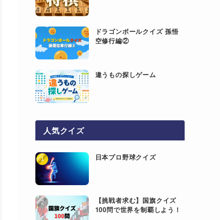
ドラゴンボールクイズ 孫悟
空修行編②
違うもの探しゲーム
人気クイズ
日本プロ野球クイズ
【挑戦者求む】国旗クイズ
100問で世界を制覇しよう！