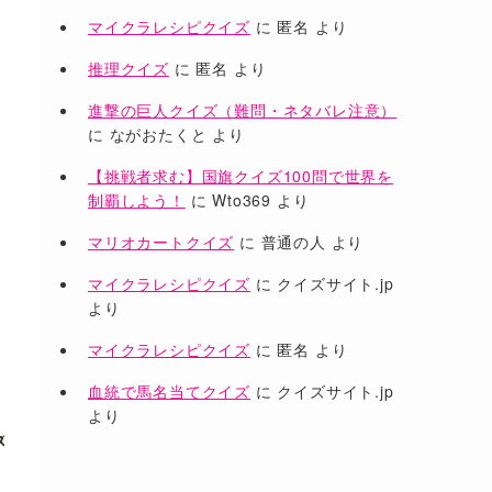
マイクラレシピクイズ
に
匿名
より
推理クイズ
に
匿名
より
進撃の巨人クイズ（難問・ネタバレ注意）
に
ながおたくと
より
【挑戦者求む】国旗クイズ100問で世界を
制覇しよう！
に
Wto369
より
マリオカートクイズ
に
普通の人
より
マイクラレシピクイズ
に
クイズサイト.jp
より
マイクラレシピクイズ
に
匿名
より
血統で馬名当てクイズ
に
クイズサイト.jp
より