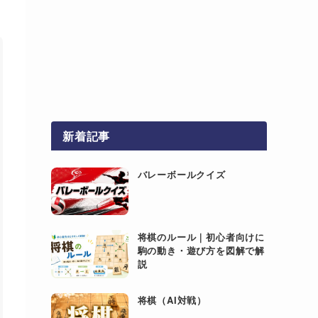
新着記事
バレーボールクイズ
将棋のルール｜初心者向けに
駒の動き・遊び方を図解で解
説
将棋（AI対戦）