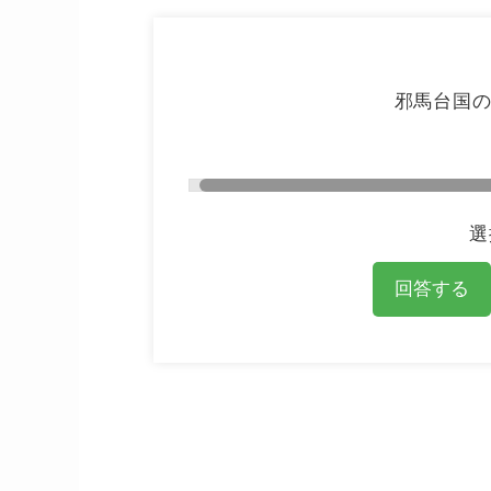
邪馬台国
選
回答する