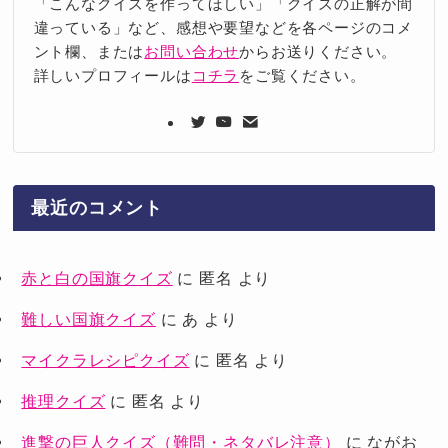
「こんなクイズを作ってほしい」「クイズの正解が間
違っている」など、感想や要望などを各ページのコメ
ント欄、または
お問い合わせ
からお送りください。
詳しいプロフィールは
コチラ
をご覧ください。
最近のコメント
赤と白の国旗クイズ
に
匿名
より
難しい国旗クイズ
に
あ
より
マイクラレシピクイズ
に
匿名
より
推理クイズ
に
匿名
より
進撃の巨人クイズ（難問・ネタバレ注意）
に
ながお