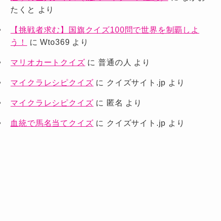
たくと
より
【挑戦者求む】国旗クイズ100問で世界を制覇しよ
う！
に
Wto369
より
マリオカートクイズ
に
普通の人
より
マイクラレシピクイズ
に
クイズサイト.jp
より
マイクラレシピクイズ
に
匿名
より
血統で馬名当てクイズ
に
クイズサイト.jp
より