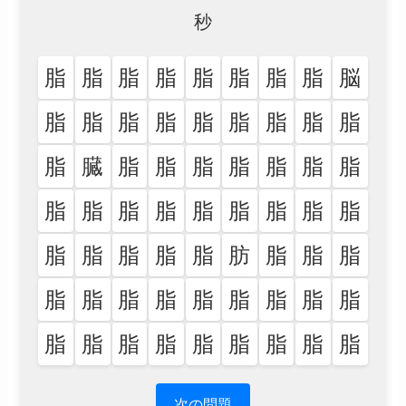
秒
脂
脂
脂
脂
脂
脂
脂
脂
脳
脂
脂
脂
脂
脂
脂
脂
脂
脂
脂
臓
脂
脂
脂
脂
脂
脂
脂
脂
脂
脂
脂
脂
脂
脂
脂
脂
脂
脂
脂
脂
脂
肪
脂
脂
脂
脂
脂
脂
脂
脂
脂
脂
脂
脂
脂
脂
脂
脂
脂
脂
脂
脂
脂
次の問題