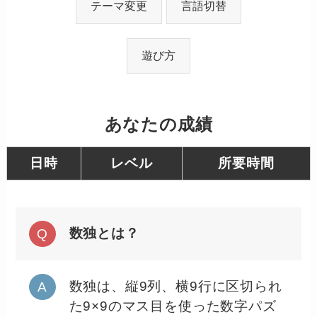
テーマ変更
言語切替
遊び方
あなたの成績
日時
レベル
所要時間
数独とは？
数独は、縦9列、横9行に区切られ
た9×9のマス目を使った数字パズ